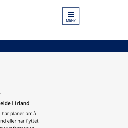
MENY
9
eide i Irland
 har planer om å
land eller har flyttet