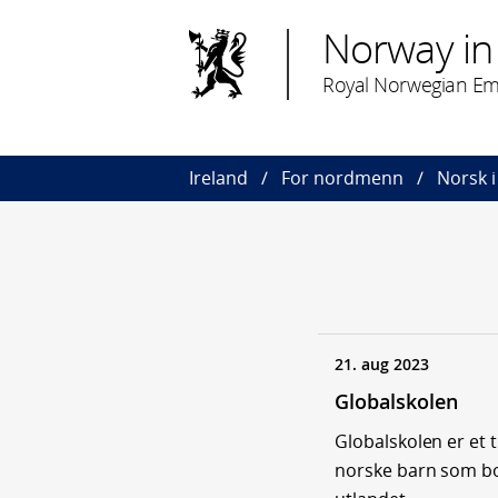
Norway in 
Royal Norwegian Em
Ireland
For nordmenn
Norsk i
21. aug 2023
Globalskolen
Globalskolen er et ti
norske barn som bo