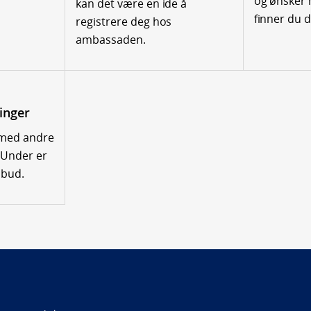
og ønsker 
kan det være en ide å
finner du 
registrere deg hos
ambassaden.
inger
 med andre
 Under er
ilbud.