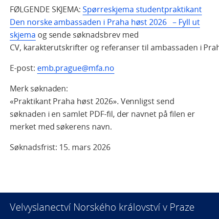
FØLGENDE SKJEMA:
Spørreskjema studentpraktikant
Den norske ambassaden i Praha høst 2026 – Fyll ut
skjema
og sende søknadsbrev
med
CV, karakterutskrifter og referanser til ambassaden i Pra
E-post:
emb.prague@mfa.no
Merk søknaden:
«Praktikant Praha høst 2026».
Vennligst send
søknaden i en samlet PDF-fil, der navnet på filen er
merket med søkerens navn.
Søknadsfrist: 15. mars 2026
Velvyslanectví Norského království v Praze