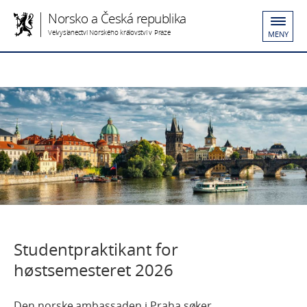
Norsko a Česká republika
Velvyslanectví Norského království v Praze
MENY
Studentpraktikant for
høstsemesteret 2026
Den norske ambassaden i Praha søker