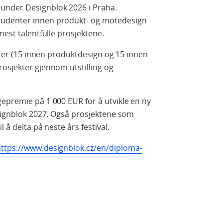
under Designblok 2026 i Praha.
tudenter innen produkt- og motedesign
 mest talentfulle prosjektene.
ister (15 innen produktdesign og 15 innen
osjekter gjennom utstilling og
epremie på 1 000 EUR for å utvikle en ny
esignblok 2027. Også prosjektene som
l å delta på neste års festival.
https://www.designblok.cz/en/diploma-