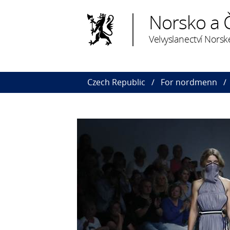
Norsko a 
Velvyslanectví Norsk
Czech Republic
For nordmenn