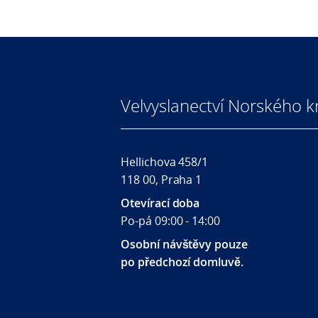
Velvyslanectví Norského kr
Hellichova 458/1
118 00, Praha 1
Otevírací doba
Po-pá 09:00 - 14:00
Osobní návštěvy pouze
po předchozí domluvě.