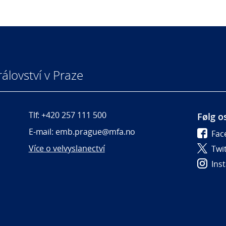
álovství v Praze
Tlf: +420 257 111 500
Følg o
E-mail: emb.prague@mfa.no
Fac
Více o velvyslanectví
Twi
Ins