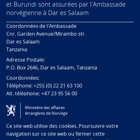
et Burundi sont assurées par l'Ambassade
norvégienne à Dar es Salaam
Coordonnées de l'Ambassade
Cnr. Garden Avenue/Mirambo str.
Dar es Salaam
Tanzania
Adresse Postale:
P.O. Box 2646, Dar es Salaam, Tanzania
Coordonn
ées:
T
éléphone
: +255 (0) 22 21 63 100
Alt.
téléphone: +
47 23 95 56 00
E-mail:emb.daressalaam@mfa.no
Ministère des affaires
étrangères de Norvège
Tilgjengelighetserklæring / Accessibility statement
(NO)
Ce site web utilise des cookies. Poursuivre votre
navigation sur ce site web ou fermer cette