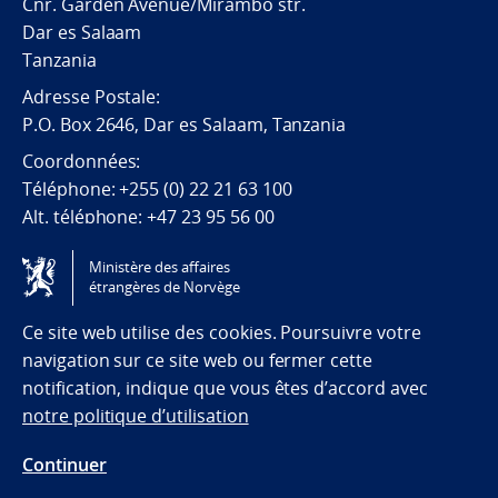
Cnr. Garden Avenue/Mirambo str.
Dar es Salaam
Tanzania
Adresse Postale:
P.O. Box 2646, Dar es Salaam, Tanzania
Coordonn
ées:
T
éléphone
: +255 (0) 22 21 63 100
Alt.
téléphone: +
47 23 95 56 00
E-mail:emb.daressalaam@mfa.no
Ministère des affaires
étrangères de Norvège
Tilgjengelighetserklæring / Accessibility statement
(NO)
Ce site web utilise des cookies. Poursuivre votre
navigation sur ce site web ou fermer cette
notification, indique que vous êtes d’accord avec
notre politique d’utilisation
Continuer