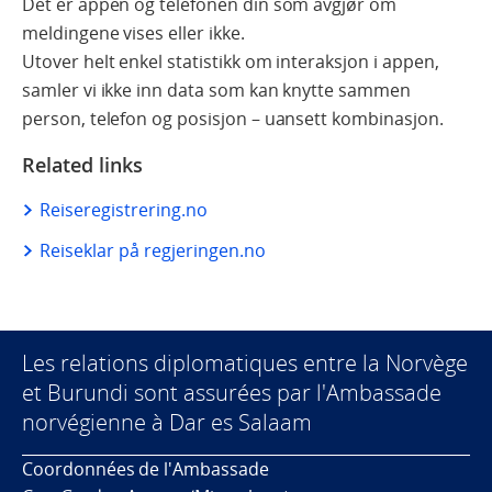
Det er appen og telefonen din som avgjør om
meldingene vises eller ikke.
Utover helt enkel statistikk om interaksjon i appen,
samler vi ikke inn data som kan knytte sammen
person, telefon og posisjon – uansett kombinasjon.
Related links
Reiseregistrering.no
Reiseklar på regjeringen.no
Les relations diplomatiques entre la Norvège
et Burundi sont assurées par l'Ambassade
norvégienne à Dar es Salaam
Coordonnées de l'Ambassade