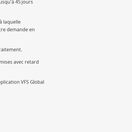
jusqu'à 45 jours
à laquelle
votre demande en
raitement.
mises avec retard
plication VFS Global