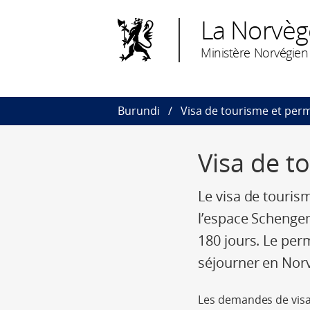
La Norvèg
Ministère Norvégien 
Burundi
Visa de tourisme et perm
Visa de t
Le visa de touris
l’espace Schenge
180 jours. Le perm
séjourner en Norv
Les demandes de visa