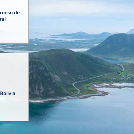
ermiso de
ral
Bolivia