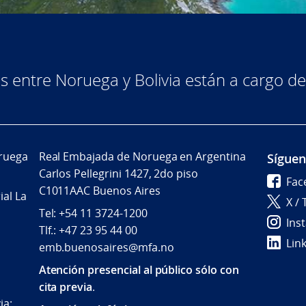
as entre Noruega y Bolivia están a cargo 
ruega
Real Embajada de Noruega en Argentina
Síguen
Carlos Pellegrini 1427, 2do piso
Fac
C1011AAC Buenos Aires
ial La
X / 
Tel: +54 11 3724-1200
Ins
Tlf.: +47 23 95 44 00
Lin
emb.buenosaires@mfa.no
Atención presencial al público sólo con
cita previa
.
ia: