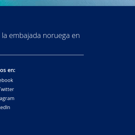
de la embajada noruega en
os en:
ebook
Twitter
tagram
kedIn