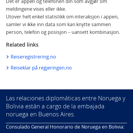
Det er appen og telefonen din som avgjør om
meldingene vises eller ikke.
Utover helt enkel statistikk om interaksjon i appen,
samler vi ikke inn data som kan knytte sammen
person, telefon og posisjon – uansett kombinasjon.
Related links
Reiseregistrering.no
Reiseklar på regjeringen.no
Las relaciones diplomáticas entre Noruega y
Bolivia están a cargo de la embajada
noruega en Buenos Aires.
Consulado General Honorario de Noruega en Bolivia: