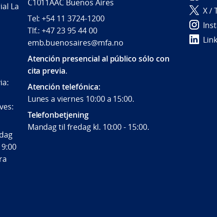
C1011AAC Buenos Aires
ial La
X / 
Tel: +54 11 3724-1200
Ins
Tlf.: +47 23 95 44 00
Lin
emb.buenosaires@mfa.no
Atención presencial al público sólo con
cita previa
.
ia:
Atención telefónica:
Lunes a viernes 10:00 a 15:00.
ves:
Telefonbetjening
Mandag til fredag kl. 10:00 - 15:00.
ndag
 9:00
fra