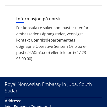
Informasjon på norsk
For konsulære saker som haster utenfor
ambassadens åpningstider, vennligst
kontakt Utenriksdepartementets
døgnåpne Operative Senter i Oslo på e-
post (247@mfa.no) eller telefon (+47 23
95 00 00)
Royal Norwegian Embassy in Juba, South
Sudan.
Address
:
Joint Embassy Compound