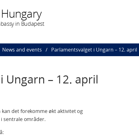
 Hungary
bassy in Budapest
News and events
Parlamentsvalget i Ungarn – 12. april
i Ungarn – 12. april
n kan det forekomme økt aktivitet og
 i sentrale områder.
å: