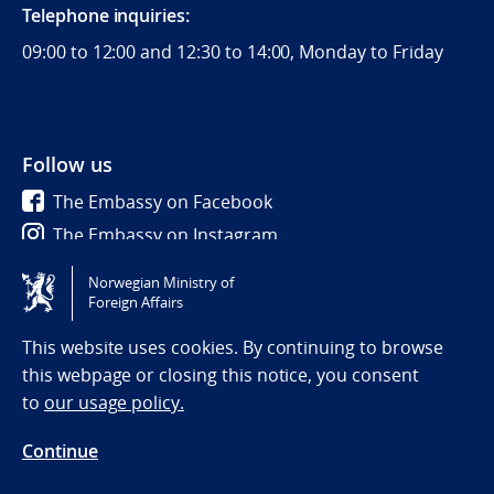
Telephone inquiries:
09:00 to 12:00 and 12:30 to 14:00, Monday to Friday
Follow us
The Embassy on Facebook
The Embassy on Instagram
Norwegian Ministry of
Tilgjengelighetserklæring / Accessibility statement
Foreign Affairs
(NO)
This website uses cookies. By continuing to browse
this webpage or closing this notice, you consent
to
our usage policy.
Continue