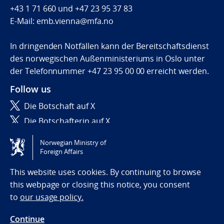
+43 1 71 660
und
+47 23 95 37 83
E-Mail: emb.vienna@mfa.no
In dringenden Notfällen kann der Bereitschaftsdienst
des norwegischen Außenministeriums in Oslo unter
der Telefonnummer +47 23 95 00 00 erreicht werden.
Follow us
Die Botschaft auf X
Die Botschafterin auf X
Norwegian Ministry of
Tilgjengelighetserklæring / Accessibility statement
Foreign Affairs
(NO)
This website uses cookies. By continuing to browse
this webpage or closing this notice, you consent
to
our usage policy.
Continue