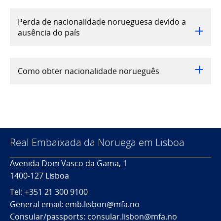
Perda de nacionalidade norueguesa devido a
ausência do país
Como obter nacionalidade norueguês
Real Embaixada da Noruega em Lisboa
Avenida Dom Vasco da Gama, 1
1400-127 Lisboa
Tel:
+351 21 300
9100
General email: emb.lisbon@mfa.no
Consular/passports: consular.lisbon@mfa.no