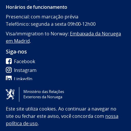
Horários de funcionamento
Presencial: com marcação prévia
Telefónico: segunda a sexta 09h00-12h00
Visa/immigration to Norway:
Embaixada da Noruega
em Madrid
.
Siga-nos
Facebook
Instagram
LinkedIn
Ministério das Relações
Tilgjengelighetserklæring / Accessibility statement
Exteriores da Noruega
(NO)
Este site utiliza cookies. Ao continuar a navegar no
site ou fechar este aviso, você concorda com
nossa
política de uso
.