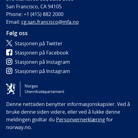
San Francisco, CA 94105
Phone: +1 (415) 882 2000
Email:
cg.san.francisco@mfa.no
Følg oss
Stasjonen på Twitter
Stasjonen på Facebook
Stasjonen på Instagram
Stasjonen på Instagram
Stasjonen på Facebook
Norges
Utenriksdepartement
Tilgjengelighetserklæring / Accessibility statement
(NO)
Denne nettsiden benytter informasjonskapsler. Ved å
bruke denne siden videre, eller ved å lukke denne
meldingen godtar du
Personvernerklæring
for
norway.no.