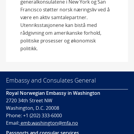
generalkonsulatene i New York og San
Francisco støtter norsk næringsliv ved å
være en aktiv samtalepartner.
Utenriksstasjonene kan bistå med
rådgivning om amerikanske forhold,
politiske prosesser og økonomisk
politikk.
Embassy and Consulates General
Royal Norwegian Embassy in Washington
2720 34th Street NW
Washington, D.C. 20008
Phone: +1 (202) 333-6000
Email:
emb.washington@mfa.no
Passports and consular services