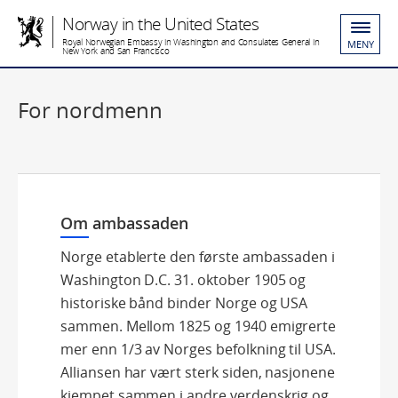
Norway in the United States
Royal Norwegian Embassy in Washington and Consulates General in
MENY
New York and San Francisco
For nordmenn
Om ambassaden
Norge etablerte den første ambassaden i
Washington D.C. 31. oktober 1905 og
historiske bånd binder Norge og USA
sammen. Mellom 1825 og 1940 emigrerte
mer enn 1/3 av Norges befolkning til USA.
Alliansen har vært sterk siden, nasjonene
kjempet sammen i andre verdenskrig og