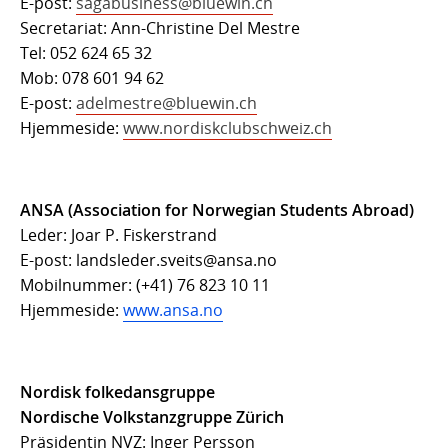
E-post:
sagabusiness@bluewin.ch
Secretariat: Ann-Christine Del Mestre
Tel: 052 624 65 32
Mob: 078 601 94 62
E-post:
adelmestre@bluewin.ch
Hjemmeside:
www.nordiskclubschweiz.ch
ANSA (Association for Norwegian Students Abroad)
Leder: Joar P. Fiskerstrand
E-post: landsleder.sveits@ansa.no
Mobilnummer: (+41) 76 823 10 11
Hjemmeside:
www.ansa.no
Nordisk folkedansgruppe
Nordische Volkstanzgruppe Zürich
Präsidentin NVZ: Inger Persson