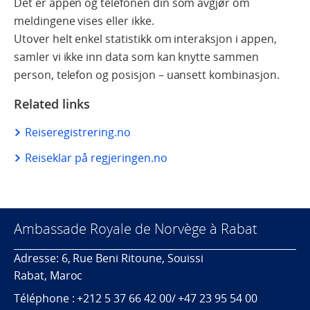
Det er appen og telefonen din som avgjør om
meldingene vises eller ikke.
Utover helt enkel statistikk om interaksjon i appen,
samler vi ikke inn data som kan knytte sammen
person, telefon og posisjon – uansett kombinasjon.
Related links
Reiseregistrering.no
Reiseklar på regjeringen.no
Ambassade Royale de Norvège à Rabat
Adresse: 6, Rue Beni Ritoune, Souissi
Rabat, Maroc
Téléphone : +212 5 37 66 42 00/ +47 23 95 54 00