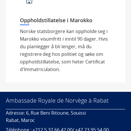
Oppholdstillatelse i Marokko
Norske statsborgere kan oppholde seg i
Marokko visumfritt i inntil 90 dager. Hvis
du planlegger å bli lenger, må du
registrere deg hos politiet og søke om
oppholdstillatelse, som heter Certificat
d'Immatriculation.
Ambassade Royale de Norvège à Rabat
Adresse: 6, Rue Beni Ritoune, Souissi
Rabat, Maroc
Téléphone : +212 5 37 66 42 00/ +47 23 95 54 00