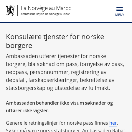
La Norvège au Maroc
Ambassade Royale de Norvège à Rabat
MENY
Konsulære tjenster for norske
borgere
Ambassaden utfører tjenester for norske
borgere, bla søknad om pass, fornyelse av pass,
nødpass, personnummer, registrering av
dødsfall, farskapserklæringer, bekreftelse av
statsborgerskap og utstedelse av fullmakt.
Ambassaden behandler ikke visum søknader og
utfører ikke vigsler.
Generelle retningslinjer for norske pass finnes
her
.
Søker må være norsk statsborger. Ambassaden Rabat