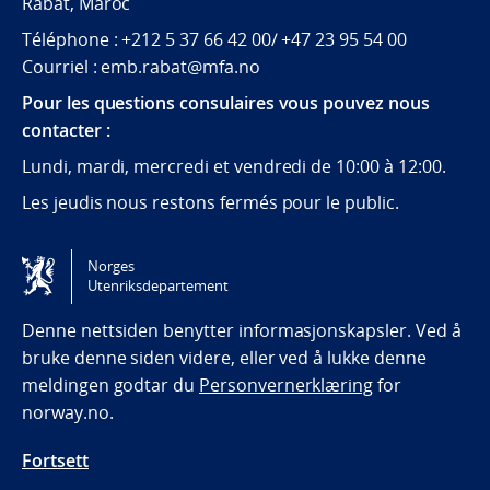
Rabat, Maroc
Téléphone : +212 5 37 66 42 00/ +47 23 95 54 00
Courriel : emb.rabat@mfa.no
Pour les questions consulaires vous pouvez nous
contacter :
Lundi, mardi, mercredi et vendredi de 10:00 à 12:00.
Les jeudis nous restons fermés pour le public.
Følg oss
Norges
Utenriksdepartement
Tilgjengelighetserklæring / Accessibility statement
(NO)
Denne nettsiden benytter informasjonskapsler. Ved å
bruke denne siden videre, eller ved å lukke denne
meldingen godtar du
Personvernerklæring
for
norway.no.
Fortsett