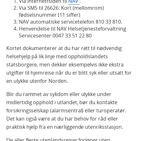
Via internettsiden til
NAV
.
Via SMS til 26626: Kort (mellomrom)
fødselsnummer (11 siffer)
NAV automatiske servicetelefon 810 33 810.
Henvendelse til NAV Helsetjenesteforvaltning
Servicesenter 0047 33 51 22 80
Kortet dokumenterer at du har rett til nødvendig
helsehjelp på lik linje med oppholdslandets
statsborgere, men dekker eksempelvis ikke ekstra
utgifter til hjemreise når du er blitt syk eller utsatt for
en ulykke utenfor Norden.
Blir du rammet av sykdom eller ulykke under
midlertidig opphold i utlandet, bør du kontakte
forsikringsselskap (alarmsentral) eller turoperatør.
Det kan også være at du har behov for råd eller
praktisk hjelp fra en nærliggende utenriksstasjon.
De aller fleste utenlandsreiser forløper uten