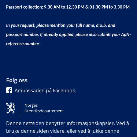
Passport collection: 9.30 AM to 12.30 PM & 01.30 PM to 3.30 PM
In your request, please mention your full name, d.o.b. and
passport number. If already applied, please also submit your ApN-
reference number.
Følg oss
Ambassaden på Facebook
Ambassadøren på Twitter
Norges
Utenriksdepartement
Tilgjengelighetserklæring / Accessibility statement
(NO)
Denne nettsiden benytter informasjonskapsler. Ved å
bruke denne siden videre, eller ved å lukke denne