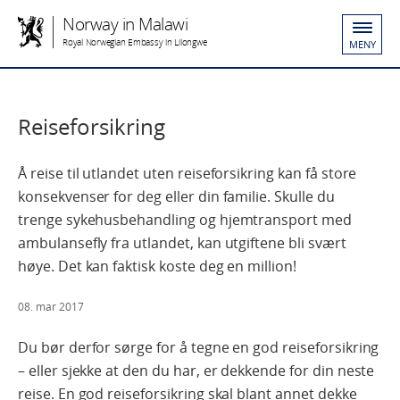
Norway in Malawi
Royal Norwegian Embassy in Lilongwe
MENY
Reiseforsikring
Å reise til utlandet uten reiseforsikring kan få store
konsekvenser for deg eller din familie. Skulle du
trenge sykehusbehandling og hjemtransport med
ambulansefly fra utlandet, kan utgiftene bli svært
høye. Det kan faktisk koste deg en million!
08. mar 2017
Du bør derfor sørge for å tegne en god reiseforsikring
– eller sjekke at den du har, er dekkende for din neste
reise. En god reiseforsikring skal blant annet dekke