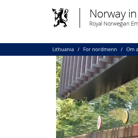
Norway in 
Royal Norwegian Emb
Lithuania
For nordmenn
Om 