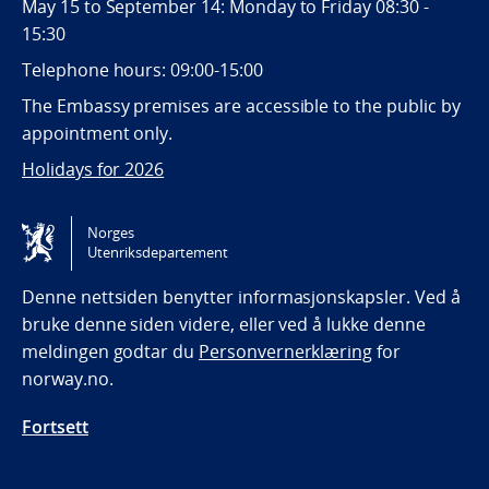
May 15 to September 14: Monday to Friday 08:30 -
15:30
Telephone hours: 09:00-15:00
The Embassy premises are accessible to the public by
appointment only.
Holidays for 2026
Følg oss
Norges
Utenriksdepartement
Tilgjengelighetserklæring / Accessibility statement
(NO)
Denne nettsiden benytter informasjonskapsler. Ved å
bruke denne siden videre, eller ved å lukke denne
meldingen godtar du
Personvernerklæring
for
norway.no.
Fortsett