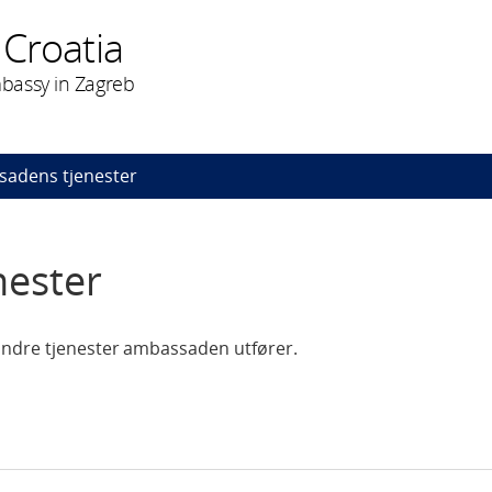
 Croatia
bassy in Zagreb
adens tjenester
ester
andre tjenester ambassaden utfører.