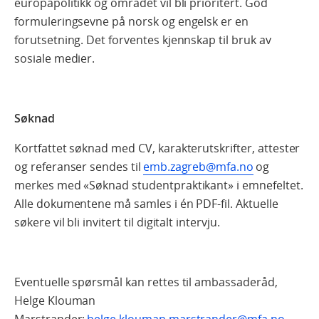
europapolitikk og området vil bli prioritert. God
formuleringsevne på norsk og engelsk er en
forutsetning. Det forventes kjennskap til bruk av
sosiale medier.
Søknad
Kortfattet søknad med CV, karakterutskrifter, attester
og referanser sendes til
emb.zagreb@mfa.no
og
merkes med «Søknad studentpraktikant» i emnefeltet.
Alle dokumentene må samles i én PDF-fil. Aktuelle
søkere vil bli invitert til digitalt intervju.
Eventuelle spørsmål kan rettes til ambassaderåd,
Helge Klouman
Marstrander:
helge.klouman.marstrander@mfa.no
,