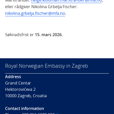
eller rådgiver Nikolina Grbelja Fischer:
nikolina.grbelja.fischer@mfa.no
.
Søknadsfrist er
15. mars 2026.
Royal Norwegian Embassy in Zagreb
Address
Grand Centar
Hektorovićeva 2
10000 Zagreb, Croatia
Contact information