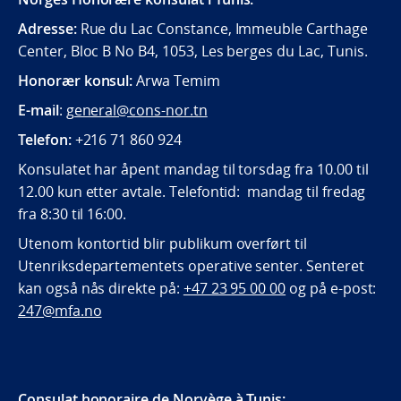
Adresse:
Rue du Lac Constance, Immeuble Carthage
Center, Bloc B No B4, 1053, Les berges du Lac, Tunis.
Honorær konsul:
Arwa Temim
E-mail
:
general@cons-nor.tn
Telefon:
+216 71 860 924
Konsulatet har åpent mandag til torsdag fra 10.00 til
12.00 kun etter avtale. Telefontid: mandag til fredag
fra 8:30 til 16:00.
Utenom kontortid blir publikum overført til
Utenriksdepartementets operative senter. Senteret
kan også nås direkte på:
+47 23 95 00 00
og på e-post:
247@mfa.no
Consulat honoraire
de Norvège à Tunis: