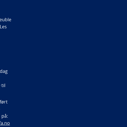
euble
 Les
sdag
til
ført
e
 på:
a.no