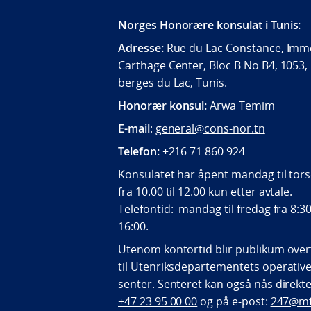
Norges Honorære konsulat i Tunis:
Adresse:
Rue du Lac Constance, Imm
Carthage Center, Bloc B No B4, 1053,
berges du Lac, Tunis.
Honorær konsul:
Arwa Temim
E-mail
:
general@cons-nor.tn
Telefon:
+216 71 860 924
Konsulatet har åpent mandag til tor
fra 10.00 til 12.00 kun etter avtale.
Telefontid: mandag til fredag fra 8:30 
16:00.
Utenom kontortid blir publikum over
til Utenriksdepartementets operativ
senter. Senteret kan også nås direkte
+47 23 95 00 00
og på e-post:
247@mf