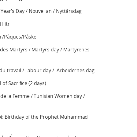
Year’s Day / Nouvel an / Nyttårsdag
 Fitr
er/Pâques/Påske
 des Martyrs / Martyrs day / Martyrenes
du travail / Labour day / Arbeidernes dag
l of Sacrifice (2 days)
e de la Femme / Tunisian Women day /
i: Birthday of the Prophet Muhammad