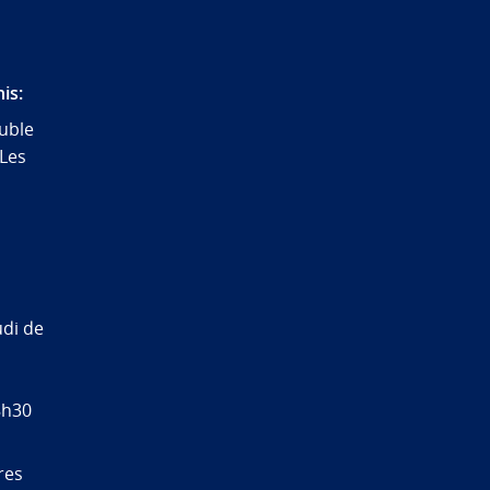
is:
uble
 Les
udi de
8h30
res