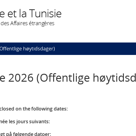
 et la Tunisie
des Affaires étrangères
Offentlige høytidsdager)
e 2026 (Offentlige høytids
closed on the following dates:
mée les jours suivants:
gt på følgende datoer: