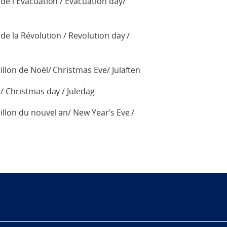
de l'Évacuation / Evacuation day/
de la Révolution / Revolution day /
llon de Noël/ Christmas Eve/ Julaften
/ Christmas day / Juledag
llon du nouvel an/ New Year’s Eve /