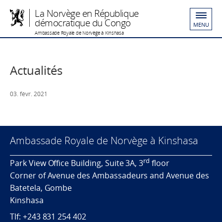
La Norvège en République
démocratique du Congo
MENU
Ambassade Royale de Norvège à Kinshasa
Actualités
03. févr. 2021
Ambassade Royale de Norvège à Kinshasa
rd
Park View Office Building, Suite 3A, 3
floor
Corner of Avenue des Ambassadeurs and Avenue des
Batetela, Gombe
Kinshasa
Tlf: +243 831 254 402