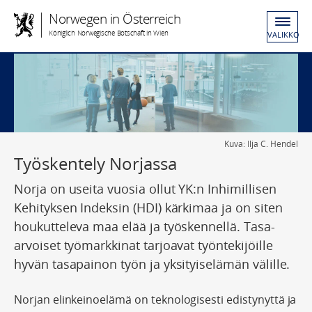
Norwegen in Österreich
Königlich Norwegische Botschaft in Wien
VALIKKO
Kuva: Ilja C. Hendel
Työskentely Norjassa
Norja on useita vuosia ollut YK:n Inhimillisen
Kehityksen Indeksin (HDI) kärkimaa ja on siten
houkutteleva maa elää ja työskennellä. Tasa-
arvoiset työmarkkinat tarjoavat työntekijöille
hyvän tasapainon työn ja yksityiselämän välille.
Norjan elinkeinoelämä on teknologisesti edistynyttä ja