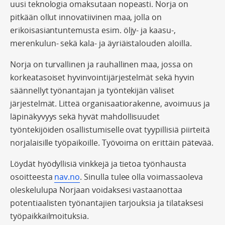
uusi teknologia omaksutaan nopeasti. Norja on
pitkään ollut innovatiivinen maa, jolla on
erikoisasiantuntemusta esim. öljy- ja kaasu-,
merenkulun- sekä kala- ja äyriäistalouden aloilla.
Norja on turvallinen ja rauhallinen maa, jossa on
korkeatasoiset hyvinvointijärjestelmät sekä hyvin
säännellyt työnantajan ja työntekijän väliset
järjestelmät. Litteä organisaatiorakenne, avoimuus ja
läpinäkyvyys sekä hyvät mahdollisuudet
työntekijöiden osallistumiselle ovat tyypillisiä piirteitä
norjalaisille työpaikoille. Työvoima on erittäin pätevää.
Löydät hyödyllisiä vinkkejä ja tietoa työnhausta
osoitteesta
nav.no
. Sinulla tulee olla voimassaoleva
oleskelulupa Norjaan voidaksesi vastaanottaa
potentiaalisten työnantajien tarjouksia ja tilataksesi
työpaikkailmoituksia.