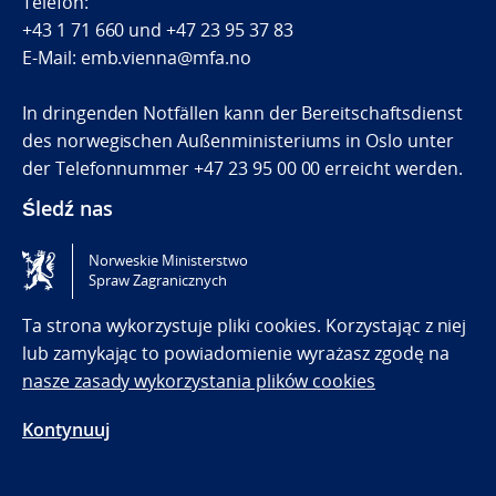
Telefon:
+43 1 71 660
und
+47 23 95 37 83
E-Mail: emb.vienna@mfa.no
In dringenden Notfällen kann der Bereitschaftsdienst
des norwegischen Außenministeriums in Oslo unter
der Telefonnummer +47 23 95 00 00 erreicht werden.
Śledź nas
Norweskie Ministerstwo
Tilgjengelighetserklæring / Accessibility statement
Spraw Zagranicznych
(NO)
Ta strona wykorzystuje pliki cookies. Korzystając z niej
lub zamykając to powiadomienie wyrażasz zgodę na
nasze zasady wykorzystania plików cookies
Kontynuuj