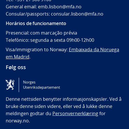
General email: emb.lisbon@mfa.no
Consular/passports: consular.lisbon@mfa.no
Horários de funcionamento
Presencial: com marcação prévia
Telefónico: segunda a sexta 09h00-12h00
Visa/immigration to Norway:
Embaixada da Noruega
em Madrid
.
Følg oss
Følg oss på Facebook
Norges
Utenriksdepartement
Tilgjengelighetserklæring / Accessibility statement
(NO)
Denne nettsiden benytter informasjonskapsler. Ved å
bruke denne siden videre, eller ved å lukke denne
meldingen godtar du
Personvernerklæring
for
norway.no.