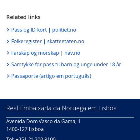
Related links
Pass og ID-kort | politiet.no
Folkeregister | skatteetaten.no
Farskap og morskap | nav.no
Samtykke for pass til barn og unge under 18 år
Passaporte (artigo em português)
Real Embaixada da Noruega em Lisboa
Avenida Dom Vasco da Gama, 1
1400-127 Lisboa
Tel:
+351 21 300
9100