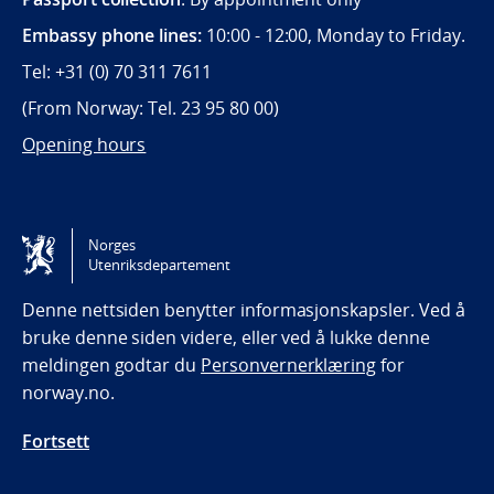
Embassy phone lines:
10:00 - 12:00, Monday to Friday.
Tel: +31 (0) 70 311 7611
(From Norway: Tel. 23 95 80 00)
Opening hours
Følg oss
Norges
Utenriksdepartement
Tilgjengelighetserklæring / Accessibility statement
(NO)
Denne nettsiden benytter informasjonskapsler. Ved å
bruke denne siden videre, eller ved å lukke denne
meldingen godtar du
Personvernerklæring
for
norway.no.
Fortsett