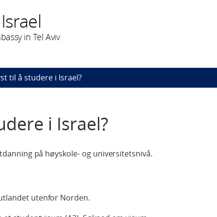
Israel
assy in Tel Aviv
st til å studere i Israel?
udere i Israel?
sutdanning på høyskole- og universitetsnivå.
 utlandet utenfor Norden.