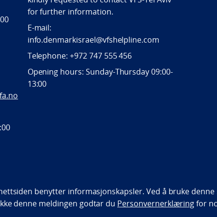
for further information.
 00
E-mail:
info.denmarkisrael@vfshelpline.com
Telephone: +972 747 555 456
Opening hours: Sunday-Thursday 09:00-
13:00
fa.no
2:00
bility statement (NO)
ettsiden benytter informasjonskapsler. Ved å bruke denne s
ukke denne meldingen godtar du
Personvernerklæring
for n