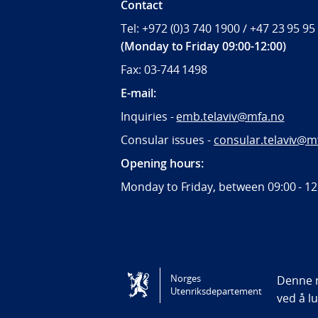
Contact
Tel: +972 (0)3 740 1900 / +47 23 95 95
(Monday to Friday 09:00-12:00)
Fax: 03-744 1498
E-mail:
Inquiries -
emb.telaviv@mfa.no
Consular issues -
consular
.telaviv@m
Opening hours:
Monday to Friday, between 09:
00 - 1
Tilgjengelighetserklæring / Accessi
Norges
Denne n
Utenriksdepartement
ved å l