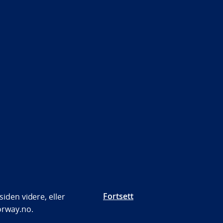
Fortsett
iden videre, eller
orway.no.