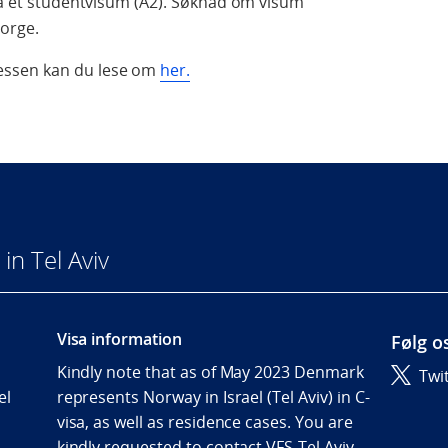
 ha et studentvisum (A2). Søknad om visum
Norge.
essen kan du lese om
her.
n Tel Aviv
Visa information
Følg o
Kindly note that as of May 2023 Denmark
Twi
el
represents Norway in Israel (Tel Aviv) in C-
visa, as well as residence cases. You are
kindly requested to contact VFS-Tel Aviv