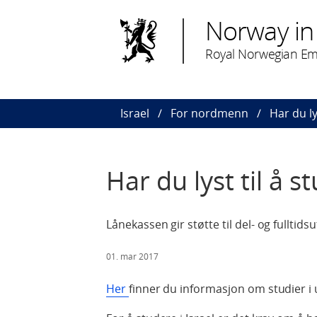
Norway in 
Royal Norwegian Emb
Israel
For nordmenn
Har du ly
Har du lyst til å st
Lånekassen gir støtte til del- og fulltid
01. mar 2017
Her
finner du informasjon om studier i