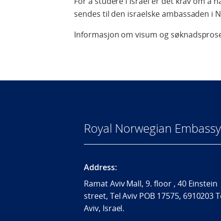
For å studere i Israel er det krav om å
sendes til den israelske ambassaden i 
Informasjon om visum og søknadspros
Royal Norwegian Embassy i
Address:
Ramat Aviv Mall, 9. floor , 40 Einstein
street, Tel Aviv POB 17575, 6910203 T
Aviv, Israel.