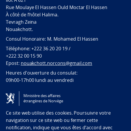
Rue Moulaye El Hassen Ould Moctar El Hassen
À côté de l’hôtel Halima.
Tevragh Zeina
Nouakchott.
Consul Honoraire: M. Mohamed El Hassen
Téléphone: +222 36 20 20 19 /
+222 32 00 15 90
Epost:
nouakchott.norcons@gmail.com
Heures d'ouverture du consulat:
09h00-17h00 lundi au vendredi
Ministère des affaires
étrangères de Norvège
Tilgjengelighetserklæring / Accessibility statement
(NO)
Ce site web utilise des cookies. Poursuivre votre
navigation sur ce site web ou fermer cette
notification, indique que vous êtes d’accord avec