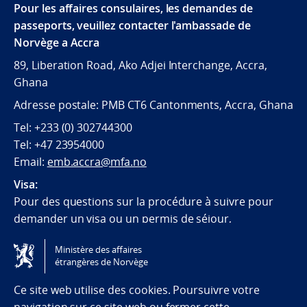
Pour les affaires consulaires, les demandes de
passeports, veuillez contacter l'ambassade de
Norvège a Accra
89, Liberation Road, Ako Adjei Interchange, Accra,
Ghana
Adresse postale: PMB CT6 Cantonments, Accra, Ghana
Tel: +233 (0) 302744300
Tel: +47 23954000
Email:
emb.accra@mfa.no
Visa:
Pour des questions sur la procédure à suivre pour
demander un visa ou un permis de séjour,
contactez
VFS Global.
Ministère des affaires
étrangères de Norvège
Tilgjengelighetserklæring / Accessibility statement
(NO)
Ce site web utilise des cookies. Poursuivre votre