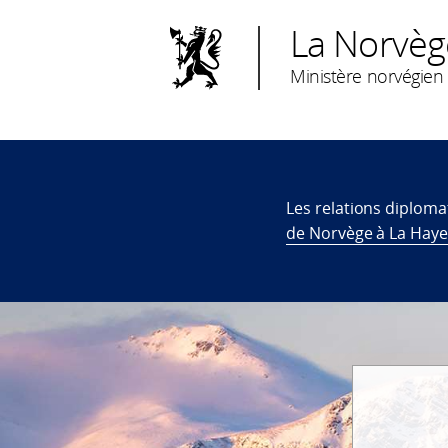
La Norvè
Ministère norvégien 
Les relations diplom
de Norvège à La Hay