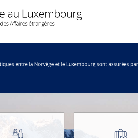
ge au Luxembourg
des Affaires étrangères
atiques entre la Norvège et le Luxembourg sont assurées pa
e