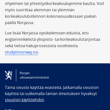
ohjelmien tai yhteistyökorkeakoulujemme kautta. Voit
myös suorittaa alemman tai ylemmän
korkeakoulututkinnon kokonaisuudessaan paikan
päällä Norjassa.
Lue lisää Norjassa opiskelemisen eduista, etsi
englanninkielistä yliopisto- tai korkeakoulutarjontaa
sekä tietoa hakuprosessista osoitteesta
studyinnorway.no
.
Norjan
ulkoasiainministeriö
Tämä sivusto käyttää evästeitä. Jatkamalla sivuston
käyttöä tai sulkemalla tämän ilmoituksen hyväksyt
sivuston käyttöehdot
.