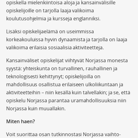
opiskella mielenkiintoisa aloja ja kansainvälisille
opiskelijoille on tarjolla laaja valikoima
koulutusohjelmia ja kursseja englanniksi.
Lisäksi opiskelijaelämä on useimmissa
korkeakouluissa hyvin dynaamista ja tarjolla on laaja
valikoima erilaisia sosiaalisia aktiviteetteja.
Kansainväliset opiskelijat viihtyvät Norjassa monesta
syystä: yhteiskunta on turvallinen, rauhallinen ja
teknologisesti kehittynyt; opiskelijoilla on
mahdollisuus osallistua erilaiseen ulkoliikuntaan ja
aktiviteetteihin – niin kesällä kuin talvellakin; ja se, että
opiskelu Norjassa parantaa uramahdollisuuksia niin
Norjassa kuin muuallakin.
Miten haen?
Voit suorittaa osan tutkinnostasi Norjassa vaihto-