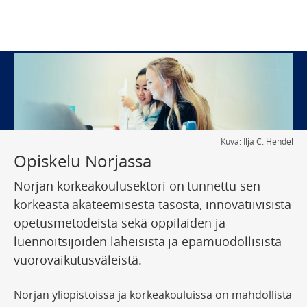
Kuva: Ilja C. Hendel
Opiskelu Norjassa
Norjan korkeakoulusektori on tunnettu sen
korkeasta akateemisesta tasosta, innovatiivisista
opetusmetodeista sekä oppilaiden ja
luennoitsijoiden läheisistä ja epämuodollisista
vuorovaikutusväleistä.
Norjan yliopistoissa ja korkeakouluissa on mahdollista