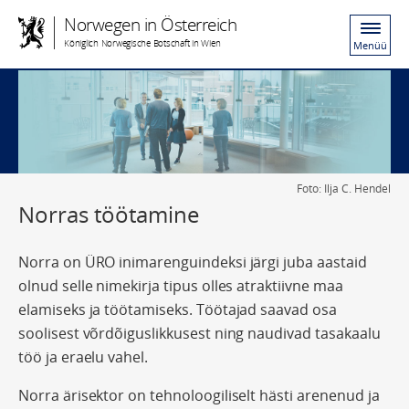
Norwegen in Österreich
Königlich Norwegische Botschaft in Wien
Menüü
Foto: Ilja C. Hendel
Norras töötamine
Norra on ÜRO inimarenguindeksi järgi juba aastaid
olnud selle nimekirja tipus olles atraktiivne maa
elamiseks ja töötamiseks. Töötajad saavad osa
soolisest võrdõiguslikkusest ning naudivad tasakaalu
töö ja eraelu vahel.
Norra ärisektor on tehnoloogiliselt hästi arenenud ja