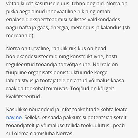
võtab kiirelt kasutusele uusi tehnoloogiaid. Norra on
pikka aega olnud innovaatiline riik ning omab
erialaseid ekspertteadmisi sellistes valdkondades
nagu nafta ja gaas, energia, merendus ja kalandus (sh
mereannid).
Norra on turvaline, rahulik riik, kus on head
hoolekandesüsteemid ning konstruktiivne, hästi
reguleeritud tööandja-töövõtja suhe. Norrale on
tüüpiline organisatsioonistruktuuride kõrge
läbipaistvus ja töötajatele on antud võimalus kaasa
rääkida töökohal toimuvas. Tööjõud on kõrgelt
kvalifitseeritud.
Kasulikke nõuandeid ja infot töökohtade kohta leiate
nav.no
. Selleks, et saada pakkumisi potentsiaalsetelt
tööandjatelt ja võimaluse tellida töökuulutusi, peab
sul olema elamisluba Norras.