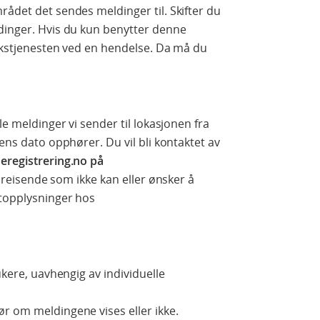
rådet det sendes meldinger til. Skifter du
ldinger. Hvis du kun benytter denne
rikstjenesten ved en hendelse. Da må du
le meldinger vi sender til lokasjonen fra
sens dato opphører. Du vil bli kontaktet av
seregistrering.no på
il reisende som ikke kan eller ønsker å
ktopplysninger hos
ukere, uavhengig av individuelle
r om meldingene vises eller ikke.