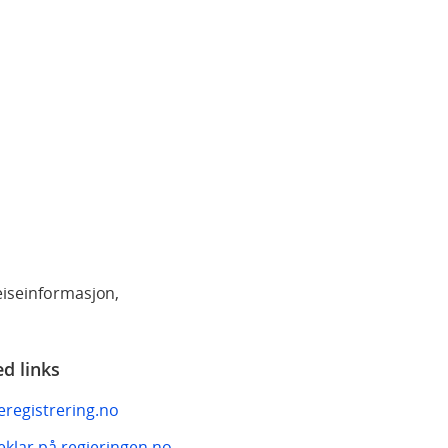
reiseinformasjon,
ed links
eregistrering.no
eklar på regjeringen.no