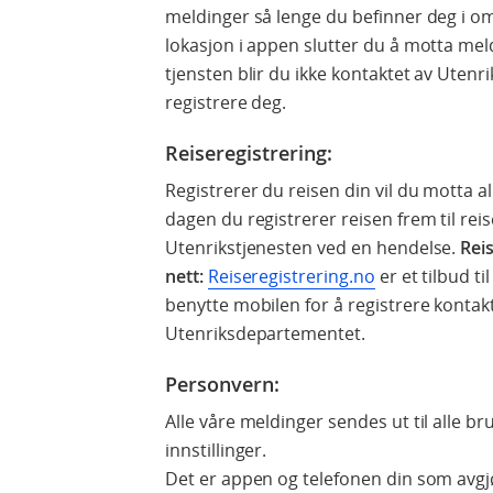
meldinger så lenge du befinner deg i om
lokasjon i appen slutter du å motta me
tjensten blir du ikke kontaktet av Uten
registrere deg.
Reiseregistrering:
Registrerer du reisen din vil du motta al
dagen du registrerer reisen frem til rei
Utenrikstjenesten ved en hendelse.
Rei
nett:
Reiseregistrering.no
er et tilbud t
benytte mobilen for å registrere konta
Utenriksdepartementet.
Personvern:
Alle våre meldinger sendes ut til alle br
innstillinger.
Det er appen og telefonen din som avgjø