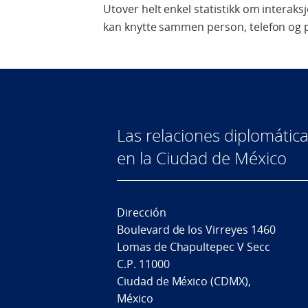
Utover helt enkel statistikk om interaks
kan knytte sammen person, telefon og 
Las relaciones diplomáti
en la Ciudad de México
Dirección
Boulevard de los Virreyes 1460
Lomas de Chapultepec V Secc
C.P. 11000
Ciudad de México (CDMX),
México