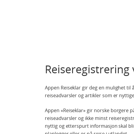
Reiseregistrering 
Appen Reiseklar gir deg en mulighet til 
reiseadvarsler og artikler som er nyttige 
Appen «Reiseklar» gir norske borgere på r
reiseadvarsler og ikke minst reiseregist
nyttig og etterspurt informasjon skal bli
planlegger eller er på reise i utlandet.