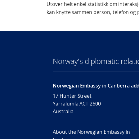
Utover helt enkel statistikk om interaks
kan knytte sammen person, telefon og 
Norway's diplomatic relat
Norwegian Embassy in Canberra add
17 Hunter Street
Yarralumla ACT 2600
Australia
About the Norwegian Embassy in