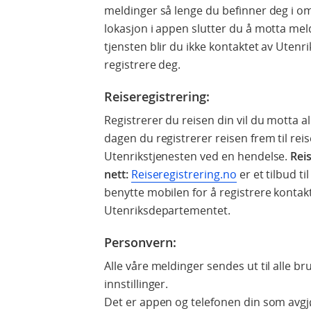
meldinger så lenge du befinner deg i om
lokasjon i appen slutter du å motta me
tjensten blir du ikke kontaktet av Uten
registrere deg.
Reiseregistrering:
Registrerer du reisen din vil du motta al
dagen du registrerer reisen frem til rei
Utenrikstjenesten ved en hendelse.
Rei
nett:
Reiseregistrering.no
er et tilbud t
benytte mobilen for å registrere konta
Utenriksdepartementet.
Personvern:
Alle våre meldinger sendes ut til alle br
innstillinger.
Det er appen og telefonen din som avgjø