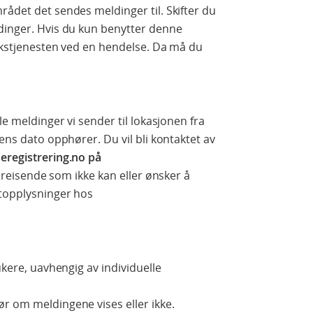
rådet det sendes meldinger til. Skifter du
ldinger. Hvis du kun benytter denne
rikstjenesten ved en hendelse. Da må du
le meldinger vi sender til lokasjonen fra
sens dato opphører. Du vil bli kontaktet av
seregistrering.no på
il reisende som ikke kan eller ønsker å
ktopplysninger hos
ukere, uavhengig av individuelle
r om meldingene vises eller ikke.