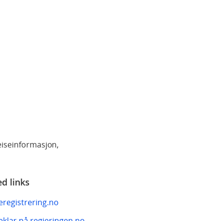
reiseinformasjon,
ed links
eregistrering.no
eklar på regjeringen.no