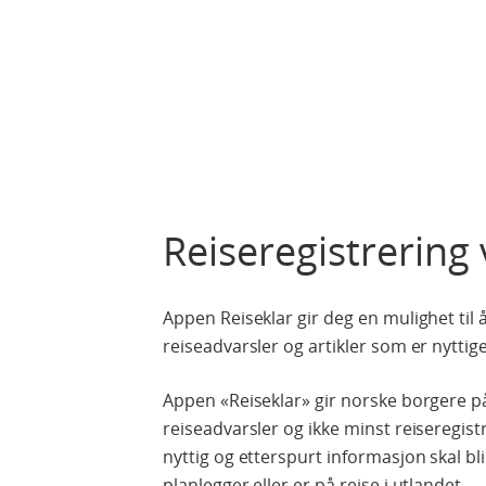
Reiseregistrering 
Appen Reiseklar gir deg en mulighet til 
reiseadvarsler og artikler som er nyttige 
Appen «Reiseklar» gir norske borgere på r
reiseadvarsler og ikke minst reiseregist
nyttig og etterspurt informasjon skal bli
planlegger eller er på reise i utlandet.