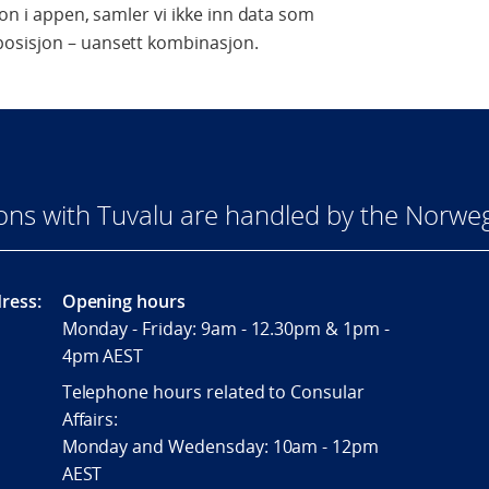
jon i appen, samler vi ikke inn data som
posisjon – uansett kombinasjon.
ions with Tuvalu are handled by the Norw
ress:
Opening hours
Monday - Friday: 9am - 12.30pm & 1pm -
4pm AEST
Telephone hours related to Consular
Affairs:
Monday and Wedensday: 10am - 12pm
AEST