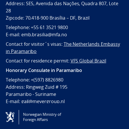
Address: SES, Avenida das Nações, Quadra 807, Lote
28
Zipcode: 70.418-900 Brasília – DF, Brazil
Telephone: +55 61 3521 9800
E-mail: emb.brasilia@mfa.no
Contact for visitor´s visas:
The Netherlands Embassy
in Paramaribo
Contact for residence permit:
VFS Global Brazil
Honorary Consulate in Paramaribo
Telephone: +(597) 8826980
Address: Ringweg Zuid # 195
Paramaribo - Suriname
E-mail:
gail@meyergroup.nl
Norwegian Ministry of
Tilgjengelighetserklæring / Accessibility statement
Foreign Affairs
(NO)