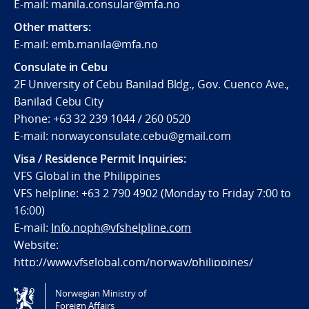
E-mail: manila.consular@mfa.no
Other matters:
E-mail: emb.manila@mfa.no
Consulate in Cebu
2F University of Cebu Banilad Bldg., Gov. Cuenco Ave.,
Banilad Cebu City
Phone: +63 32 239 1044 / 260 0520
E-mail: norwayconsulate.cebu@gmail.com
Visa / Residence Permit Inquiries:
VFS Global in the Philippines
VFS helpline: +63 2 790 4902 (Monday to Friday 7:00 to
16:00)
E-mail:
Info.noph@vfshelpline.com
Website:
http://www.vfsglobal.com/norway/philippines/
Norwegian Ministry of
Tilgjengelighetserklæring / Accessibility statement
Foreign Affairs