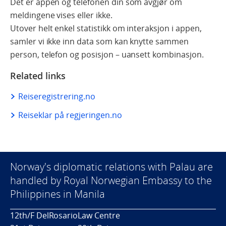
Det er appen og telefonen din som avgjør om
meldingene vises eller ikke.
Utover helt enkel statistikk om interaksjon i appen,
samler vi ikke inn data som kan knytte sammen
person, telefon og posisjon – uansett kombinasjon.
Related links
Reiseregistrering.no
Reiseklar på regjeringen.no
Norway's diplomatic relations with Palau are
handled by Royal Norwegian Embassy to the
Philippines in Manila
12th/F DelRosarioLaw Centre