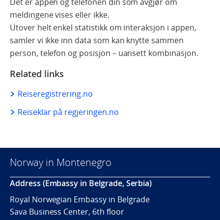
Det er appen og telefonen din som avgjør om
meldingene vises eller ikke.
Utover helt enkel statistikk om interaksjon i appen,
samler vi ikke inn data som kan knytte sammen
person, telefon og posisjon – uansett kombinasjon.
Related links
Reiseregistrering.no
Reiseklar på regjeringen.no
Norway in Montenegro
Address (Embassy in Belgrade, Serbia)
Royal Norwegian Embassy in Belgrade
Sava Business Center, 6th floor