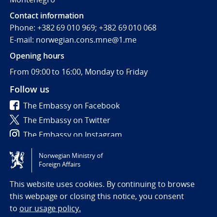
Contact information
Phone: +382 69 010 969; +382 69 010 068
E-mail: norwegian.cons.mne@1.me
Opening hours
From 09:00 to 16:00, Monday to Friday
Follow us
The Embassy on Facebook
The Embassy on Twitter
The Embassy on Instagram
Norwegian Ministry of
Tilgjengelighetserklæring / Accessibility statement
Foreign Affairs
(NO)
This website uses cookies. By continuing to browse
this webpage or closing this notice, you consent
to
our usage policy.