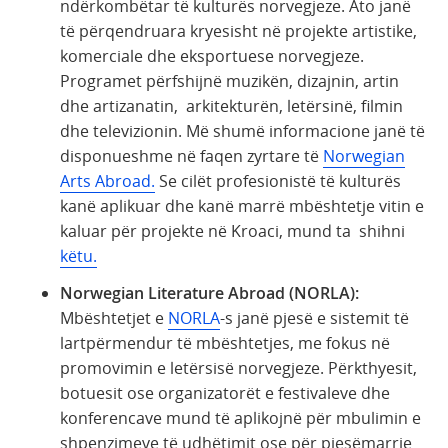
ndërkombëtar të kulturës norvegjeze. Ato janë
të përqendruara kryesisht në projekte artistike,
komerciale dhe eksportuese norvegjeze.
Programet përfshijnë muzikën, dizajnin, artin
dhe artizanatin, arkitekturën, letërsinë, filmin
dhe televizionin. Më shumë informacione janë të
disponueshme në faqen zyrtare të
Norwegian
Arts Abroad.
Se cilët profesionistë të kulturës
kanë aplikuar dhe kanë marrë mbështetje vitin e
kaluar për projekte në Kroaci, mund ta shihni
këtu.
Norwegian Literature Abroad (NORLA):
Mbështetjet e
NORLA
-s janë pjesë e sistemit të
lartpërmendur të mbështetjes, me fokus në
promovimin e letërsisë norvegjeze. Përkthyesit,
botuesit ose organizatorët e festivaleve dhe
konferencave mund të aplikojnë për mbulimin e
shpenzimeve të udhëtimit ose për pjesëmarrje