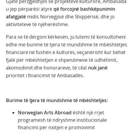
Gjatë përzgjedhjes së projekteve kulturore, Ambasada
u jep përparësi atyre
që
forcojnë bashkëpunimin
afatgjatë
midis Norvegjisë dhe Shqipërisë, dhe jo
aktiviteteve të njëherëshme.
Para se të dërgoni kërkesën, ju lutemi të konsultoheni
edhe me burime të tjera të mundshme të mbështetjes
financiare në fushën e kulturës, veçanërisht kur bëhet
fjalë për mbështetjen e shpenzimeve të udhëtimit,
akomodimit dhe honorareve, të cilat
nuk janë
prioritet i financimit të Ambasadës.
Burime të tjera të mundshme të mbështetjes:
Norwegian Arts Abroad
është një rrjet
programesh të ndryshme institucionale
financimi për nxitjen e promovimit