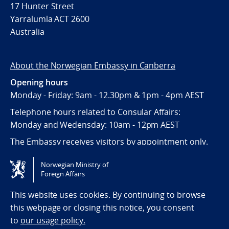
17 Hunter Street
Yarralumla ACT 2600
Australia
About the Norwegian Embassy in Canberra
Opening hours
Monday - Friday: 9am - 12.30pm & 1pm - 4pm AEST
Telephone hours related to Consular Affairs:
Monday and Wedensday: 10am - 12pm AEST
The Embassy receives visitors by appointment only.
Norwegian Ministry of
Tilgjengelighetserklæring / Accessibility statement
Foreign Affairs
(NO)
This website uses cookies. By continuing to browse
this webpage or closing this notice, you consent
to
our usage policy.