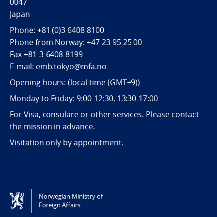
0047
Japan
Phone: +81 (0)3 6408 8100
Phone from Norway: +47 23 95 25 00
Fax +81-3-6408-8199
E-mail:
emb.tokyo@mfa.no
Opening hours: (local time (GMT+9))
Monday to Friday: 9:00-12:30, 13:30-17:00
For Visa, consulare or other services. Please contact
the mission in advance.
Visitation only by appointment.
Norwegian Ministry of
Tilgjengelighetserklæring / Accessibility statement
Foreign Affairs
(NO)