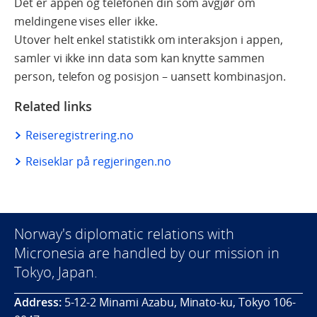
Det er appen og telefonen din som avgjør om
meldingene vises eller ikke.
Utover helt enkel statistikk om interaksjon i appen,
samler vi ikke inn data som kan knytte sammen
person, telefon og posisjon – uansett kombinasjon.
Related links
Reiseregistrering.no
Reiseklar på regjeringen.no
Norway's diplomatic relations with
Micronesia are handled by our mission in
Tokyo, Japan.
Address:
5-12-2 Minami Azabu, Minato-ku, Tokyo 106-