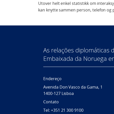
Utover helt enkel statistikk om interaks
kan knytte sammen person, telefon og 
As relações diplomáticas 
Embaixada da Noruega e
Endereço
Avenida Don Vasco da Gama, 1
1400-127 Lisboa
Contato
Tel: +351 21 300 9100