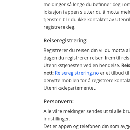
meldinger så lenge du befinner deg i om
lokasjon i appen slutter du å motta me
tjensten blir du ikke kontaktet av Uten
registrere deg.
Reiseregistrering:
Registrerer du reisen din vil du motta al
dagen du registrerer reisen frem til rei
Utenrikstjenesten ved en hendelse.
Rei
nett:
Reiseregistrering.no
er et tilbud t
benytte mobilen for å registrere konta
Utenriksdepartementet.
Personvern:
Alle våre meldinger sendes ut til alle br
innstillinger.
Det er appen og telefonen din som avgjø