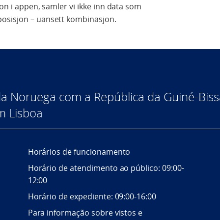
jon i appen, samler vi ikke inn data som
posisjon – uansett kombinasjon.
da Noruega com a República da Guiné-Biss
m Lisboa
Horários de funcionamento
Horário de atendimento ao público: 09:00-
12:00
Horário de expediente: 09:00-16:00
Para informação sobre vistos e