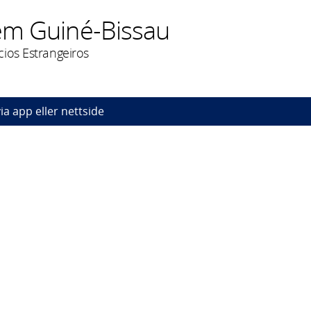
m Guiné-Bissau
cios Estrangeiros
ia app eller nettside