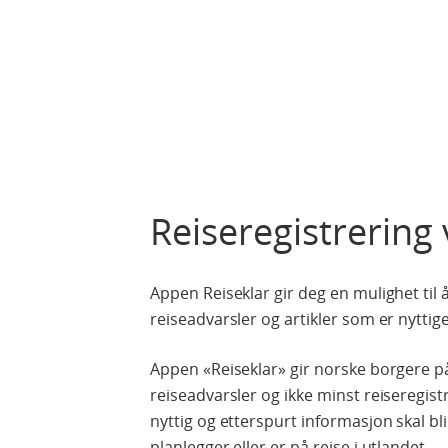
Reiseregistrering 
Appen Reiseklar gir deg en mulighet til 
reiseadvarsler og artikler som er nyttige 
Appen «Reiseklar» gir norske borgere på r
reiseadvarsler og ikke minst reiseregist
nyttig og etterspurt informasjon skal bli
planlegger eller er på reise i utlandet.