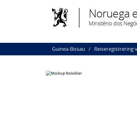
Noruega e
Ministério dos Negó
Guinea-Bissau
Reiseregistrering v