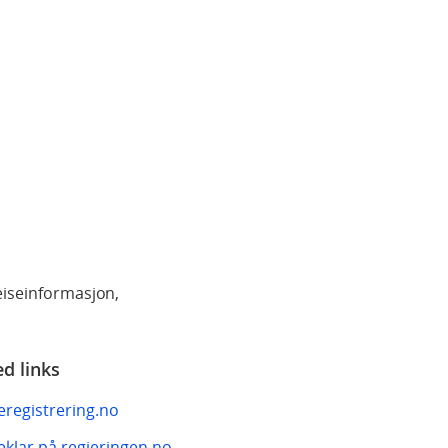
reiseinformasjon,
ed links
eregistrering.no
eklar på regjeringen.no