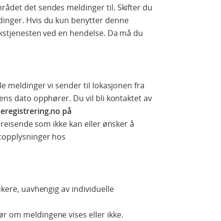
rådet det sendes meldinger til. Skifter du
ldinger. Hvis du kun benytter denne
rikstjenesten ved en hendelse. Da må du
le meldinger vi sender til lokasjonen fra
sens dato opphører. Du vil bli kontaktet av
seregistrering.no på
il reisende som ikke kan eller ønsker å
ktopplysninger hos
ukere, uavhengig av individuelle
r om meldingene vises eller ikke.