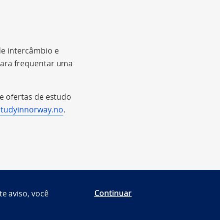
e intercâmbio e
para frequentar uma
e ofertas de estudo
studyinnorway.no
.
Continuar
te aviso, você