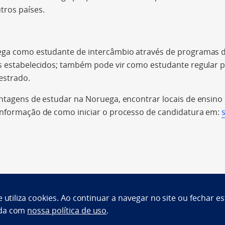
ros países.
ega como estudante de intercâmbio através de programas d
is estabelecidos; também pode vir como estudante regular 
estrado.
ntagens de estudar na Noruega, encontrar locais de ensino 
informação de como iniciar o processo de candidatura em:
e utiliza cookies. Ao continuar a navegar no site ou fechar es
da com
nossa política de uso
.