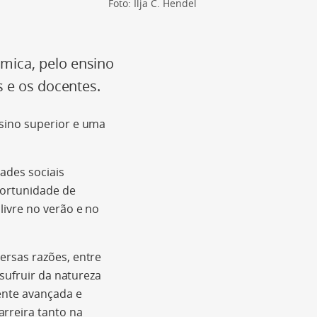
Foto: Ilja C. Hendel
mica, pelo ensino
s e os docentes.
sino superior e uma
ades sociais
portunidade de
livre no verão e no
ersas razões, entre
usufruir da natureza
ente avançada e
rreira tanto na