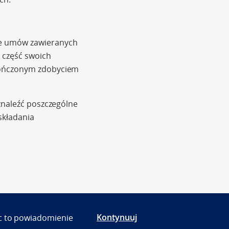
ie umów zawieranych
 część swoich
akończonym zdobyciem
znaleźć poszczególne
składania
Kontynuuj
jąc to powiadomienie