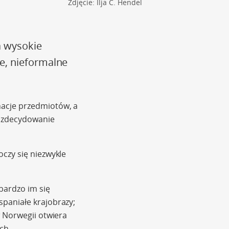
Zdjęcie: Ilja C. Hendel
a wysokie
e, nieformalne
nacje przedmiotów, a
o zdecydowanie
czy się niezwykle
bardzo im się
paniałe krajobrazy;
w Norwegii otwiera
ch.