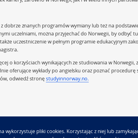
go z dobrze znanych programów wymiany lub też na podstaw
ymi uczelniami, można przyjechać do Norwegii, by odbyć tu
t także uczestniczenie w pełnym programie edukacyjnym z
magistra.
ęcej o korzyściach wynikających ze studiowania w Norwegii, 
lnie oferujące wykłady po angielsku oraz poznać procedurę 
ów, odwiedź stronę
studyinnorway.no.
na wykorzystuje pliki cookies. Korzystając z niej lub zamyka