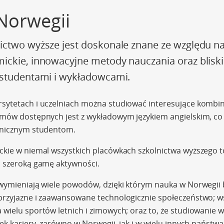
Norwegii
ictwo wyższe jest doskonale znane ze względu n
ickie, innowacyjne metody nauczania oraz bliski
 studentami i wykładowcami.
sytetach i uczelniach można studiować interesujące kombi
amów dostępnych jest z wykładowym językiem angielskim, c
ranicznym studentom.
kie w niemal wszystkich placówkach szkolnictwa wyższego to
c szeroką gamę aktywności.
 wymieniają wiele powodów, dzięki którym nauka w Norwegii 
przyjazne i zaawansowane technologicznie społeczeństwo; ws
wielu sportów letnich i zimowych; oraz to, że studiowanie 
żek kariery, zarówno w Norwegii, jak i w wielu innych państwa