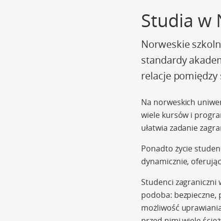
Studia w 
Norweskie szkoln
standardy akadem
relacje pomiędzy
Na norweskich uniwer
wiele kursów i progr
ułatwia zadanie zag
Ponadto życie studenc
dynamicznie, oferują
Studenci zagraniczni
podoba: bezpieczne, 
możliwość uprawiania 
przed nimi wiele ście