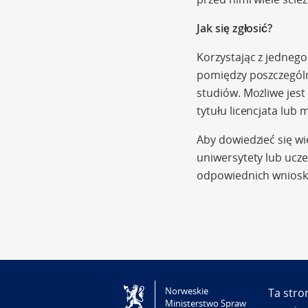
Jak się zgłosić?
Korzystając z jedne
pomiędzy poszczególn
studiów. Możliwe jes
tytułu licencjata lub 
Aby dowiedzieć się wi
uniwersytety lub ucze
odpowiednich wniosk
Norweskie
Ta stro
Ministerstwo Spraw