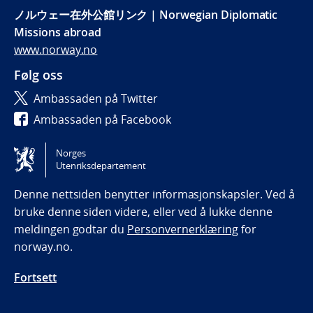
ノルウェー在外公館リンク | Norwegian Diplomatic
Missions abroad
www.norway.no
Følg oss
Ambassaden på Twitter
Ambassaden på Facebook
Ambassaden på Instagram
Norges
Utenriksdepartement
Tilgjengelighetserklæring / Accessibility statement
(NO)
Denne nettsiden benytter informasjonskapsler. Ved å
bruke denne siden videre, eller ved å lukke denne
meldingen godtar du
Personvernerklæring
for
norway.no.
Fortsett