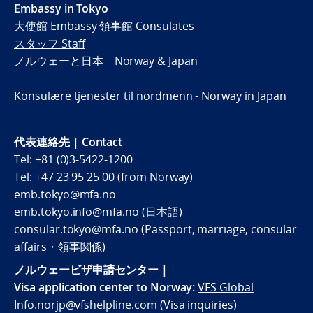
Embassy in Tokyo
大使館 Embassy 領事館 Consulates
スタッフ Staff
ノルウェーと日本 Norway & Japan
Konsulære tjenester til nordmenn - Norway in Japan
代表連絡先 | Contact
Tel: +81 (0)3-5422-1200
Tel: +47 23 95 25 00 (from Norway)
emb.tokyo@mfa.no
emb.tokyo.info@mfa.no (日本語)
consular.tokyo@mfa.no (Passport, marriage, consular
affairs・領事関係)
ノルウェービザ申請センター |
Visa application center to Norway:
VFS Global
Info.norjp@vfshelpline.com (Visa inquiries)