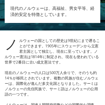
現代のノルウェーは、高福祉、男女平等、経
済的安定を特徴としています。
ノ
9
ルウェーの国としての歴史は
世紀にまで遡るこ
1905
とができます。
年にスウェーデンから立憲
君主国として独立し、現在に至っています。ノ
1814
ルウェー憲法は
年に制定され、現在も使われている
2
世界で
番目に古い成文憲法です。
500
現在のノルウェーの人口は
万人余りで、そのうち約
14
％が移民とされています。複数の民族が住むノルウェ
ーは、国際化が進んだ多文化国となりました。サーミは
ノルウェーの先住民族で、サーミ語はノルウェーの公用
語の一つです。
ノルウェーは、国連人間開発指数などの国際的な調査