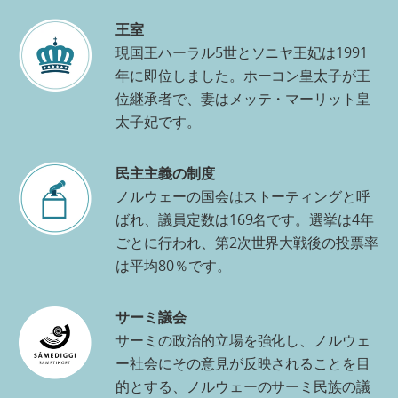
王室
現国王ハーラル5世とソニヤ王妃は1991
年に即位しました。ホーコン皇太子が王
位継承者で、妻はメッテ・マーリット皇
太子妃です。
民主主義の制度
ノルウェーの国会はストーティングと呼
ばれ、議員定数は169名です。選挙は4年
ごとに行われ、第2次世界大戦後の投票率
は平均80％です。
サーミ議会
サーミの政治的立場を強化し、ノルウェ
ー社会にその意見が反映されることを目
的とする、ノルウェーのサーミ民族の議