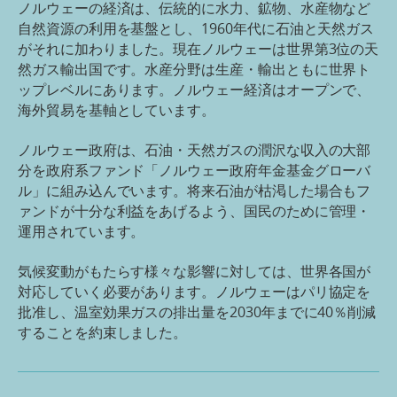
ノルウェーの経済は、伝統的に水力、鉱物、水産物など
1960
自然資源の利用を基盤とし、
年代に石油と天然ガス
3
がそれに加わりました。現在ノルウェーは世界第
位の天
然ガス輸出国です。水産分野は生産・輸出ともに世界ト
ップレベルにあります。ノルウェー経済はオープンで、
海外貿易を基軸としています。
ノルウェー政府は、石油・天然ガスの潤沢な収入の大部
分を政府系ファンド「ノルウェー政府年金基金グローバ
ル」に組み込んでいます。将来石油が枯渇した場合もフ
ァンドが十分な利益をあげるよう、国民のために管理・
運用されています。
気候変動がもたらす様々な影響に対しては、世界各国が
対応していく必要があります。ノルウェーはパリ協定を
2030
40
批准し、温室効果ガスの排出量を
年までに
％削減
することを約束しました。