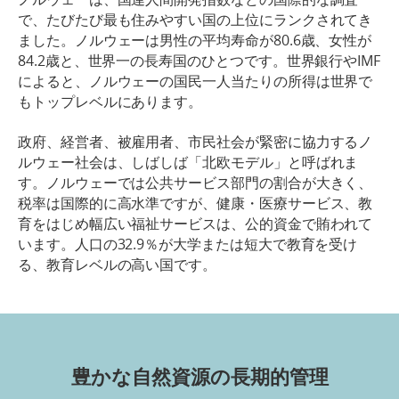
で、たびたび最も住みやすい国の上位にランクされてき
80.6
ました。ノルウェーは男性の平均寿命が
歳、女性が
84.2
IMF
歳と、世界一の長寿国のひとつです。世界銀行や
によると、ノルウェーの国民一人当たりの所得は世界で
もトップレベルにあります。
政府、経営者、被雇用者、市民社会が緊密に協力するノ
ルウェー社会は、しばしば「北欧モデル」と呼ばれま
す。ノルウェーでは公共サービス部門の割合が大きく、
税率は国際的に高水準ですが、健康・医療サービス、教
育をはじめ幅広い福祉サービスは、公的資金で賄われて
32.9
います。人口の
％が大学または短大で教育を受け
る、教育レベルの高い国です。
豊かな自然資源の長期的管理